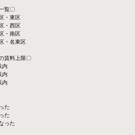
一覧〇
区・東区
区・西区
区・南区
区・名東区
の賃料上限〇
以内
以内
以内
った
った
なった