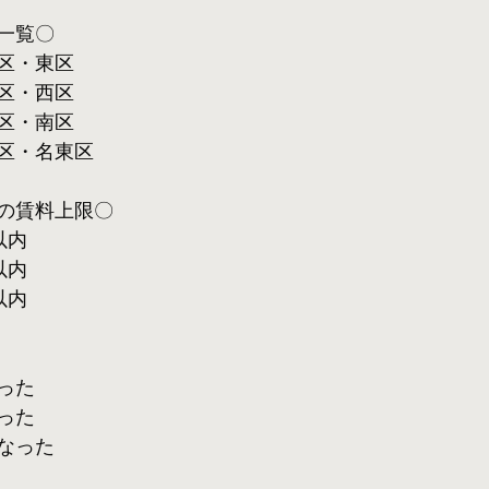
一覧〇
区・東区
区・西区
区・南区
区・名東区
の賃料上限〇
以内
以内
以内
った
った
なった