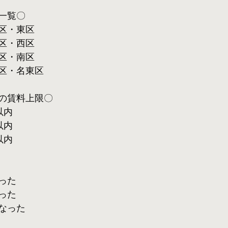
一覧〇
区・東区
区・西区
区・南区
区・名東区
の賃料上限〇
以内
以内
以内
った
った
なった