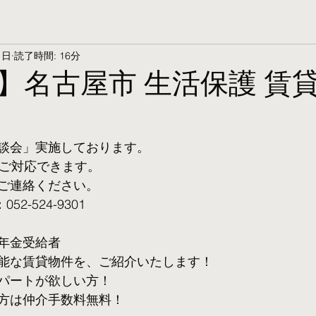
1日
読了時間: 16分
】名古屋市 生活保護 賃
談会」実施しております。
ご対応できます。 
ご連絡ください。
2-524-9301
年金受給者
可能な賃貸物件を、ご紹介いたします！
パートが欲しい方！
方は仲介手数料無料！　