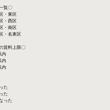
一覧〇
区・東区
区・西区
区・南区
区・名東区
の賃料上限〇
以内
以内
以内
った
った
なった