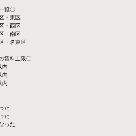
一覧〇
区・東区
区・西区
区・南区
区・名東区
の賃料上限〇
以内
以内
以内
った
った
なった