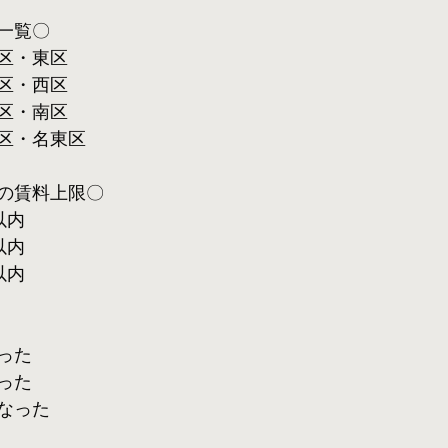
一覧〇
区・東区
区・西区
区・南区
区・名東区
の賃料上限〇
以内
以内
以内
った
った
なった