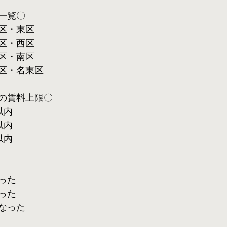
一覧〇
区・東区
区・西区
区・南区
区・名東区
の賃料上限〇
以内
以内
以内
った
った
なった