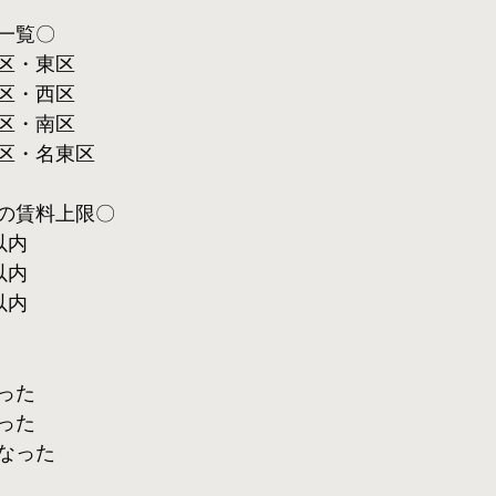
一覧〇
区・東区
区・西区
区・南区
区・名東区
の賃料上限〇
以内
以内
以内
った
った
なった