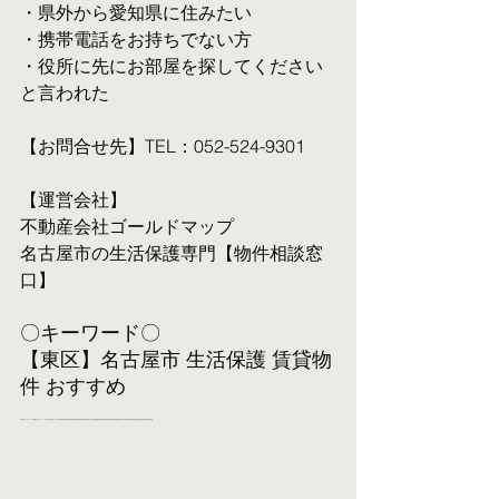
・県外から愛知県に住みたい
・携帯電話をお持ちでない方
・役所に先にお部屋を探してください
と言われた
【お問合せ先】TEL：052-524-9301
【運営会社】
不動産会社ゴールドマップ
名古屋市の生活保護専門【物件相談窓
口】
〇キーワード〇
【東区】名古屋市 生活保護 賃貸物
件 おすすめ
株式会社ゴールドマップ/不動産会社ゴールドマップ/名古屋市/名古屋/なごや/中村区/中区/千種区/東区/中川区/港区/熱田区/西区/昭和区/緑区/天白区/南区/守山区/北区/瑞穂区/名東区/中村区役所/中区役所/千種区役所/東区役所/中川区役所/富田支所/港区役所/南陽支所/熱田区役所/西区役所/山