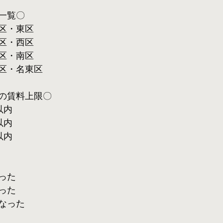
一覧〇
区・東区
区・西区
区・南区
区・名東区
の賃料上限〇
以内
以内
以内
った
った
なった