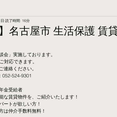
1日
読了時間: 16分
】名古屋市 生活保護 賃
談会」実施しております。
ご対応できます。 
ご連絡ください。
2-524-9301
年金受給者
可能な賃貸物件を、ご紹介いたします！
パートが欲しい方！
方は仲介手数料無料！　