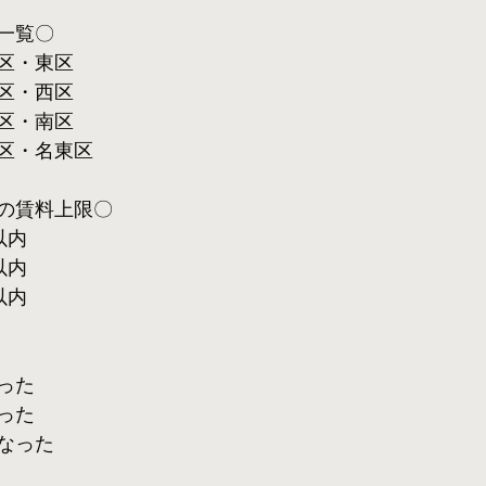
一覧〇
区・東区
区・西区
区・南区
区・名東区
の賃料上限〇
以内
以内
以内
った
った
なった