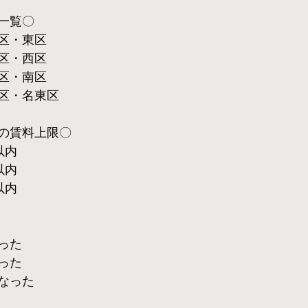
一覧〇
区・東区
区・西区
区・南区
区・名東区
の賃料上限〇
以内
以内
以内
った
った
なった