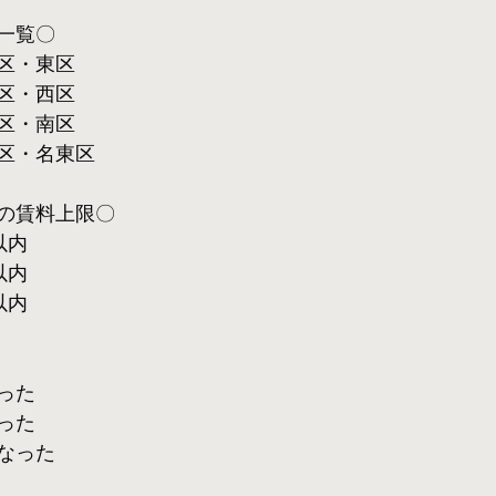
一覧〇
区・東区
区・西区
区・南区
区・名東区
の賃料上限〇
以内
以内
以内
った
った
なった