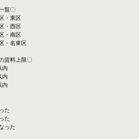
一覧〇
区・東区
区・西区
区・南区
区・名東区
の賃料上限〇
以内
以内
以内
った
った
なった