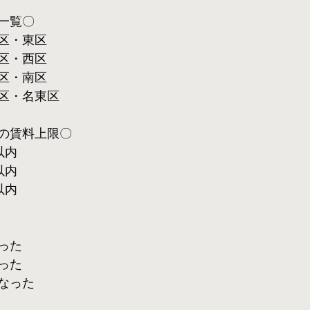
一覧〇
区・東区
区・西区
区・南区
区・名東区
の賃料上限〇
以内
以内
以内
った
った
なった