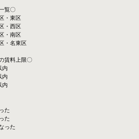
一覧〇
区・東区
区・西区
区・南区
区・名東区
の賃料上限〇
以内
以内
以内
った
った
なった