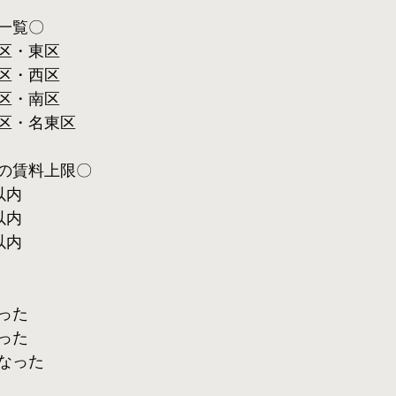
一覧〇
区・東区
区・西区
区・南区
区・名東区
の賃料上限〇
以内
以内
以内
った
った
なった