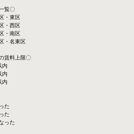
一覧〇
区・東区
区・西区
区・南区
区・名東区
の賃料上限〇
以内
以内
以内
った
った
なった