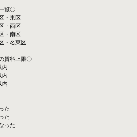
一覧〇
区・東区
区・西区
区・南区
区・名東区
の賃料上限〇
以内
以内
以内
った
った
なった