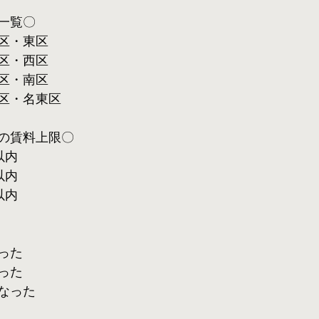
一覧〇
区・東区
区・西区
区・南区
区・名東区
の賃料上限〇
以内
以内
以内
った
った
なった