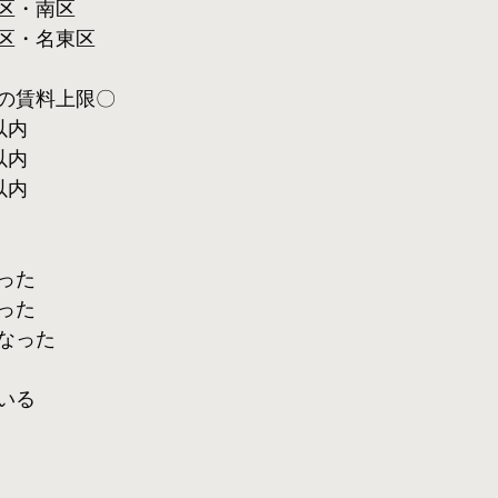
区・南区
区・名東区
の賃料上限〇
以内
以内
以内
った
った
なった
いる