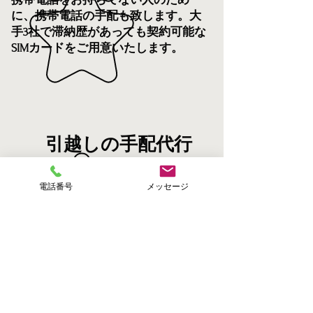
に、携帯電話の手配も致します。大
手3社で滞納歴があっても契約可能な
SIMカードをご用意いたします。
引越しの手配代行
3社以上同時に、引越しの見積もり
電話番号
メッセージ
を代行いたします。
家具家電の手配代行
契約したアパートに何もない場合、
家具家電の手配も致します。区役所
からの予算内で準備いたします。
生活保護・高齢者・年金受給者 どんな方でも契約可能な賃貸物件を、ご紹介いたします！ 賃貸マンション・アパートが欲しい方！ 自費で引っ越しする方は仲介手数料無料！
〇区役所・市役所 一覧〇
中村区・中区・千種区・東区・中川区・港区・熱田区・西区・昭和区・緑区・天白区・南区・守山区・北区・瑞穂区・名東区